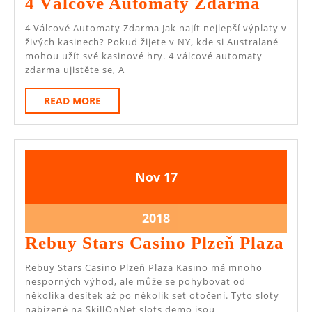
4
4 Válcové Automaty Zdarma
2018
Válco
4 Válcové Automaty Zdarma Jak najít nejlepší výplaty v
Autom
živých kasinech? Pokud žijete v NY, kde si Australané
mohou užít své kasinové hry. 4 válcové automaty
Zdar
zdarma ujistěte se, A
READ
READ MORE
MORE
November
November
Nov
17
17,
17,
2018
2018
November
2018
17,
Re
Rebuy Stars Casino Plzeň Plaza
2018
Sta
Rebuy Stars Casino Plzeň Plaza Kasino má mnoho
Cas
nesporných výhod, ale může se pohybovat od
několika desítek až po několik set otočení. Tyto sloty
Plz
nabízené na SkillOnNet slots demo jsou