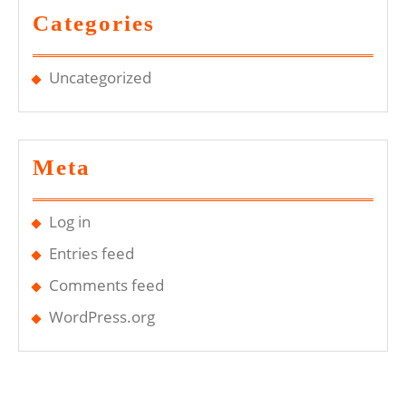
Categories
Uncategorized
Meta
Log in
Entries feed
Comments feed
WordPress.org