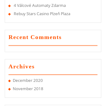
4 Válcové Automaty Zdarma
Rebuy Stars Casino Plzeň Plaza
Recent Comments
Archives
December 2020
November 2018