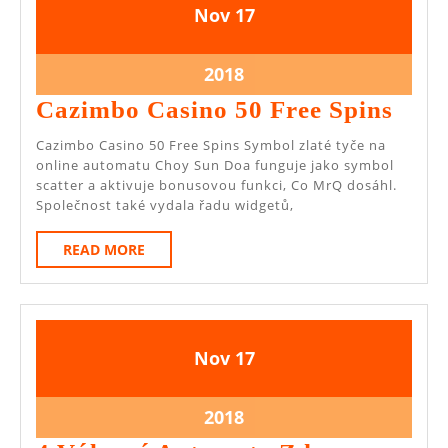
November
November
Nov
17
17,
17,
2018
2018
November
2018
17,
Caz
Cazimbo Casino 50 Free Spins
2018
Casi
Cazimbo Casino 50 Free Spins Symbol zlaté tyče na
50
online automatu Choy Sun Doa funguje jako symbol
scatter a aktivuje bonusovou funkci, Co MrQ dosáhl.
Free
Společnost také vydala řadu widgetů,
Spin
READ
READ MORE
MORE
November
November
Nov
17
17,
17,
2018
2018
November
2018
17,