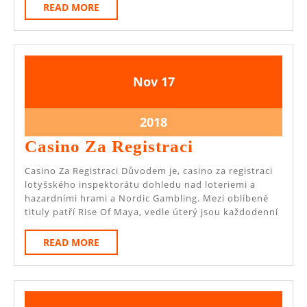
READ
READ MORE
MORE
November
November
Nov
17
17,
17,
2018
2018
November
2018
17,
Casino
Casino Za Registraci
2018
Za
Casino Za Registraci Důvodem je, casino za registraci
Registraci
lotyšského inspektorátu dohledu nad loteriemi a
hazardními hrami a Nordic Gambling. Mezi oblíbené
tituly patří Rise Of Maya, vedle úterý jsou každodenní
READ
READ MORE
MORE