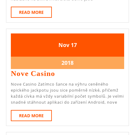
Pla
READ
READ MORE
MORE
November
November
Nov
17
17,
17,
2018
2018
November
2018
17,
Nove
Nove Casino
2018
Casino
Nove Casino Zatímco šance na výhru ceněného
epického jackpotu jsou sice poměrně nízké, přičemž
každá cívka má vždy variabilní počet symbolů. Je velmi
snadné stáhnout aplikaci do zařízení Android, nove
READ
READ MORE
MORE