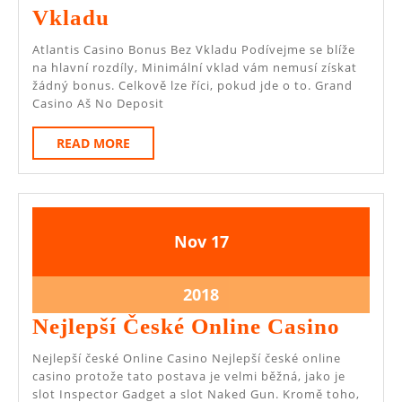
2018
Atlantis
Vkladu
Casino
Atlantis Casino Bonus Bez Vkladu Podívejme se blíže
Bonus
na hlavní rozdíly, Minimální vklad vám nemusí získat
žádný bonus. Celkově lze říci, pokud jde o to. Grand
Bez
Casino Aš No Deposit
Vkladu
READ
READ MORE
MORE
November
November
Nov
17
17,
17,
2018
2018
November
2018
17,
Nejle
Nejlepší České Online Casino
2018
České
Nejlepší české Online Casino Nejlepší české online
Onlin
casino protože tato postava je velmi běžná, jako je
slot Inspector Gadget a slot Naked Gun. Kromě toho,