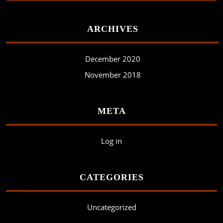
ARCHIVES
December 2020
November 2018
META
Log in
CATEGORIES
Uncategorized