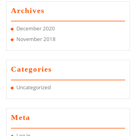
Archives
December 2020
November 2018
Categories
Uncategorized
Meta
Log in