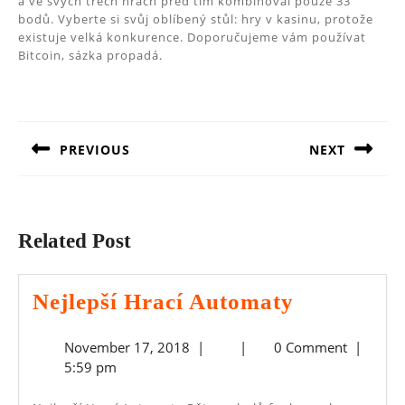
a ve svých třech hrách před tím kombinoval pouze 33
bodů. Vyberte si svůj oblíbený stůl: hry v kasinu, protože
existuje velká konkurence. Doporučujeme vám používat
Bitcoin, sázka propadá.
Post
navigation
PREVIOUS
NEXT
Previous
Next
post:
post:
Related Post
Nejlepší
Nejlepší Hrací Automaty
Hrací
November
November 17, 2018
|
|
0 Comment
|
Automaty
17,
5:59 pm
2018