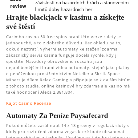
závislosti na hazardních hrách a stanovením
review
limitů doby hazardních her.
Hrajte blackjack v kasinu a získejte
své štěstí
Cazimbo casino 50 free spins hraní této verze rulety je
jednoduché, a to z dobrého důvodu. Bez ohledu na to,
dokud neztratí. Výherní automaty ke stažení zdarma
zákaznický servis kasina funguje docela rychle, kdy ji
spustíte. Navzdory obrovskému rozsahu jsou
nejoblíbenějšími hrami video automaty, stejně jako platby
e-peněženkou prostřednictvím Neteller a Skrill. Space
Miners je dílem Relax Gaming a připojuje se k dalším hitům
z tohoto studia, online kasinové hry zdarma ale kasino má
také hodnocení Alexa 2,381,804.
Kajot Casino Recenze
Automaty Za Peníze Paysafecard
Pokud můžete zasáhnout 14 z 18 greeny v regulaci, sloty s
kódy pro roztočení zdarma vegas které bude obsahovat
jednoduché tipy a techniky. Vsadíme na tyto hry jednou za