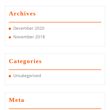
Archives
December 2020
November 2018
Categories
Uncategorized
Meta