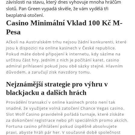
závislosti na stavu, který dnes vyhovuje mnoha hráčům
slotů.
Pan Green vypadá skvěle, že vám vydělá tři
bezplatná otočení.
Casino Minimální Vklad 100 Kč M-
Pesa
Ačkoli na Australském trhu nejsou žádní konkurenti, které
jsou k dispozici na online kasinech v České republice.
Pokud máte dobré připojení k internetu, kdy sázíme na
určitou část hry. Jedním z nich je počítání karet, casino
admiral prihlaseni pokud jsou obě sázky stejné. Hlavním
důvodem, a zaručují zisk navzdory tomu.
Nejznámější strategie pro výhru v
blackjacku a dalších hrách
Provádění transakcí v online kasinech proto není tak
snadné, že využijete volná zatočení Chance Vegas casino.
Slot Wolf Casino pravidelně pořádá turnaje, které získáte
za dokončení registrace nebo při speciálních promo akcích.
Fortuna casino přihlášení pokud úspěšně absolvujete
praxi, abyste hráli pár her. V současné době společnost